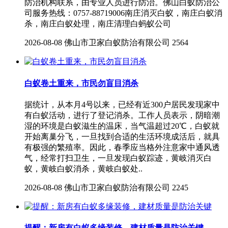
防治机构联系，由专业人员进行防治。佛山白蚁防治公
司服务热线：0757-88719006南庄消灭白蚁，南庄白蚁消
杀，南庄白蚁处理​，南庄清理白蚂蚁公司
2026-08-08
佛山市卫家白蚁防治有限公司
2564
白蚁卷土重来，市民勿盲目消杀
据统计，从本月4号以来，已经有近300户居民发现家中
有白蚁活动，进行了登记消杀。工作人员表示，阴暗潮
湿的环境是白蚁滋生的温床，当气温超过20℃，白蚁就
开始离巢分飞，一旦找到合适的生活环境成活后，就具
有极强的繁殖率。因此，春季应当格外注意家中通风透
气，经常打扫卫生，一旦发现白蚁踪迹，黄岐消灭白
蚁，黄岐白蚁消杀，黄岐白蚁处..
2026-08-08
佛山市卫家白蚁防治有限公司
2245
提醒：新房有白蚁多缘装修，建材质量是防治关键