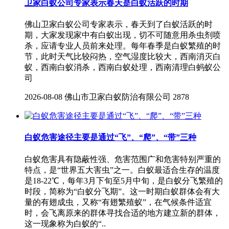
卫家白蚁公司专家表示春天是白蚁活跃的时期
佛山卫家白蚁公司专家表示，春天到了白蚁活跃的时
期，大家发现家中有白蚁出现，切不可随意用杀虫剂喷
杀，应请专业人员前来处理。每年春季是白蚁繁殖的时
节，此时天气比较闷热，空气湿度比较大，西南消灭白
蚁，西南白蚁消杀，西南白蚁处理，西南清理白蚂蚁公
司
2026-08-08
佛山市卫家白蚁防治有限公司
2878
白蚁危害途径主要是通过“飞”、“爬”、“带”三种
白蚁危害具有隐蔽性强、危害范围广和危害特别严重的
特点，是“世界五大害虫”之一。白蚁最适合生存的温度
是18-22℃，每年3月下旬至5月中旬，是白蚁分飞繁殖的
时段，简称为“白蚁分飞期”。这一时期白蚁群体会有大
量的有翅成虫，又称“有翅繁殖蚁”，在气候条件适宜
时，会飞离原来的群体寻找合适的地方建立新的群体，
这一现象称为白蚁的“..