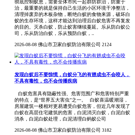
彻底控制蚁患，需要全体市民一起群防群治，防重于
治，最重要的就是保持自己生活的小区环境干净整洁，
清理掉废弃的木板杂物，断绝白蚁的食物来源，破坏白
蚁的生存环境，这样才能达到治理后白蚁危害不再复发
的目的。灭杀白蚁，防止蚁害继续蔓延。乐从防白蚁公
司，乐从防治白蚁，乐从预防白蚁，..
2026-08-08
佛山市卫家白蚁防治有限公司
2124
发现白蚁后不要惊慌，白蚁分飞的有翅成虫不会咬人，
不具有毒性，也不会传播疾病
白蚁危害具有隐蔽性强、危害范围广和危害特别严重
的特点，是“世界五大害虫”之一。 白蚁喜温暖潮湿，
房屋建筑一楼相对更易遭受白蚁危害，但近几年发现了
白蚁在高层住宅建筑的危害，白泥消灭白蚁，白泥白蚁
消杀，白泥白蚁处理，白泥清理白蚂蚁公司
2026-08-08
佛山市卫家白蚁防治有限公司
3182