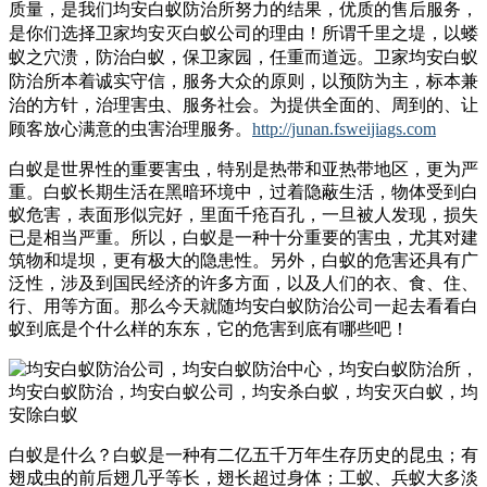
质量，是我们均安白蚁防治所努力的结果，优质的售后服务，
是你们选择卫家均安灭白蚁公司的理由！
所谓千里之堤，以蝼
蚁之穴溃，防治白蚁，保卫家园，任重而道远。卫家均安白蚁
防治所本着诚实守信，服务大众的原则，以预防为主，标本兼
治的方针，治理害虫、服务社会。为提供全面的、周到的、让
顾客放心满意的虫害治理服务。
http://junan.fsweijiags.com
白蚁是世界性的重要害虫，特别是热带和亚热带地区，更为严
重。白蚁长期生活在黑暗环境中，过着隐蔽生活，物体受到白
蚁危害，表面形似完好，里面千疮百孔，一旦被人发现，损失
已是相当严重。所以，白蚁是一种十分重要的害虫，尤其对建
筑物和堤坝，更有极大的隐患性。另外，白蚁的危害还具有广
泛性，涉及到国民经济的许多方面，以及人们的衣、食、住、
行、用等方面。那么今天就随均安白蚁防治公司一起去看看白
蚁到底是个什么样的东东，它的危害到底有哪些吧！
白蚁是什么？白蚁是一种有二亿五千万年生存历史的昆虫；有
翅成虫的前后翅几乎等长，翅长超过身体；工蚁、兵蚁大多淡