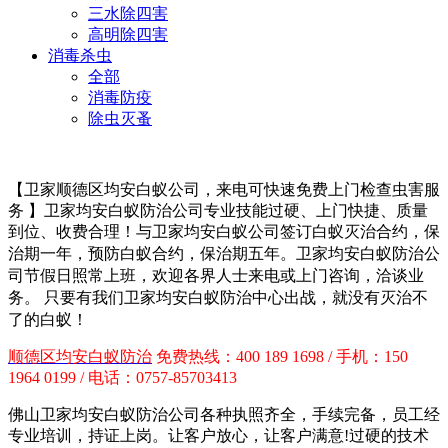
三水除四害
高明除四害
消毒杀虫
全部
消毒防疫
除虫灭蚤
【卫家
顺德区
均安白蚁公司，来电可快速免费上门检查虫害服
务 】卫家均安白蚁防治公司专业技能过硬、上门快捷、质量
到位、收费合理！与卫家均安白蚁公司签订白蚁灭治合约，保
治期一年，预防白蚁合约，保治期五年。卫家均安白蚁防治
公
司节假日照常上班，欢迎各界人士来电或上门咨询，洽谈业
务。 只要有我们卫家均安白蚁防治中心出战，就没有灭治不
了的白蚁！
顺德区
均安白蚁防治
免费热线：400 189 1698 / 手机：150
1964 0199 / 电话：0757-85703413
佛山卫家均安白蚁防治公司各种执照齐全，手续完备，员工经
专业培训，持证上岗。让客户放心，让客户满意!过硬的技术