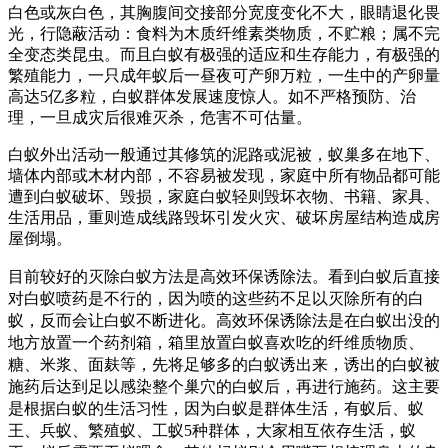
白色或灰白色，其胸腹间交接部分宽度变化不大，眼睛退化畏
光，行隐蔽活动：食料为木质纤维素类物质，不贮粮；属不完
全变态类昆虫。而且白蚁有极强的适应和生存能力，有极强的
繁殖能力，一只成年蚁后一昼夜可产卵万粒，一生中的产卵量
高达5亿多粒，白蚁群体发展速度惊人。如不严格预防、治
理，一旦成灾后很难灭杀，危害不可估量。
白蚁外出活动一般通过其修筑的泥路或泥被，蚁巢多在地下、
墙体内部或木材内部，不容易被发现，家庭中所有物品都可能
遭到白蚁破坏、毁损，家庭白蚁轻则毁坏衣物、书籍、家具、
生活用品，重则造成线路毁坏引发火灾、破坏房屋结构造成房
屋倒塌。
目前较好的灭除白蚁方法是高效环保诱除法。看到白蚁后直接
对白蚁喷药是不行的，因为喷的这些药不足以灭除所有的白
蚁，反而会让白蚁不断进化。高效环保诱除法是在白蚁出没的
地方放置一个药剂箱，箱里放置白蚁喜欢吃的纤维质物质、
糖、米浆、面麸等，先将足够多的白蚁诱出来，诱出的白蚁被
施药后达到足以感染整个巢穴的白蚁后，再进行施药。这主要
是根据白蚁的生活习性，因为白蚁是群体生活，有蚁后、蚁
王、兵蚁、繁殖蚁、工蚁5种群体，大家相互依存生活，蚁