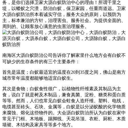
务，是你们选择卫家大沥白蚁防治中心的理由！
所谓千里之
堤，以蝼蚁之穴溃，防治白蚁，保卫家园，任重而道远。卫家
大沥白蚁防治所本着诚实守信，服务大众的原则，以预防为
主，标本兼治的方针，治理害虫、服务社会。为提供全面的、
周到的、让顾客放心满意的虫害治理服务。
南海区大沥白蚁防治公司告诉你了解家里什么地方会有白蚁不
可缺少的生存条件的有三个主要条件：
首先是温度；白蚁最适宜的温度在20到35度之间，佛山是南方
城市常年温度都能够地适宜白蚁生。
其次是食物；白蚁食性很广，以植物性纤维素及其制品为主
食，说白了就是树及木制品，兼食真菌、淀粉、糖类和蛋白质
等等。然而，人们也常见白蚁会蛀食人造纤维、塑料、电线，
电缆甚至砖头、石块、金属等，白蚁是以分泌蚁酸的化学物质
来腐蚀、熔化这些物件的。大会沥白蚁防治所认为白蚁在家中
常见于门框、木地板、踢脚线、天花吊顶、衣柜、厨柜、木质
墙裙、木结构及家具等等多个地方。