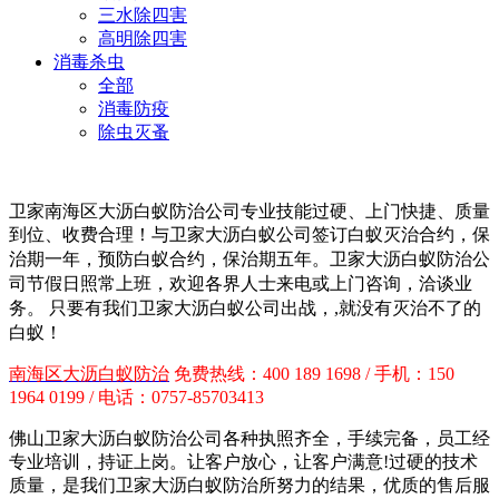
三水除四害
高明除四害
消毒杀虫
全部
消毒防疫
除虫灭蚤
卫家南海区大沥白蚁防治公司专业技能过硬、上门快捷、质量
到位、收费合理！与卫家大沥白蚁公司签订白蚁灭治合约，保
治期一年，预防白蚁合约，保治期五年。卫家大沥白蚁防治
公
司节假日照常上班，欢迎各界人士来电或上门咨询，洽谈业
务。 只要有我们卫家大沥白蚁公司出战，,就没有灭治不了的
白蚁！
南海区大沥白蚁防治
免费热线：400 189 1698 / 手机：150
1964 0199 / 电话：0757-85703413
佛山卫家大沥白蚁防治公司各种执照齐全，手续完备，员工经
专业培训，持证上岗。让客户放心，让客户满意!过硬的技术
质量，是我们卫家大沥白蚁防治所努力的结果，优质的售后服