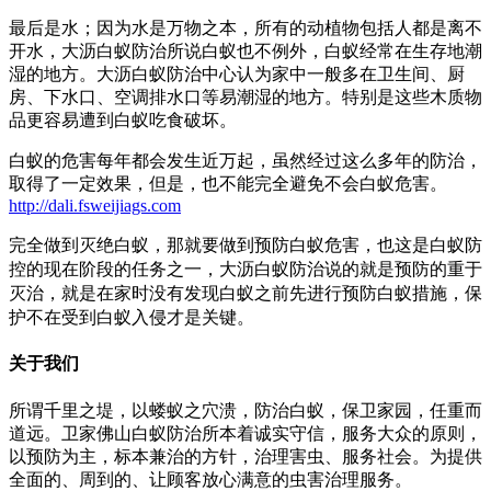
最后是水；因为水是万物之本，所有的动植物包括人都是离不
开水，大沥白蚁防治所说白蚁也不例外，白蚁经常在生存地潮
湿的地方。大沥白蚁防治中心认为家中一般多在卫生间、厨
房、下水口、空调排水口等易潮湿的地方。特别是这些木质物
品更容易遭到白蚁吃食破坏。
白蚁的危害每年都会发生近万起，虽然经过这么多年的防治，
取得了一定效果，但是，也不能完全避免不会白蚁危害。
http://dali.fsweijiags.com
完全做到灭绝白蚁，那就要做到预防白蚁危害，也这是白蚁防
控的现在阶段的任务之一，大沥白蚁防治说的就是预防的重于
灭治，就是在家时没有发现白蚁之前先进行预防白蚁措施，保
护不在受到白蚁入侵才是关键。
关于我们
所谓千里之堤，以蝼蚁之穴溃，防治白蚁，保卫家园，任重而
道远。卫家佛山白蚁防治所本着诚实守信，服务大众的原则，
以预防为主，标本兼治的方针，治理害虫、服务社会。为提供
全面的、周到的、让顾客放心满意的虫害治理服务。